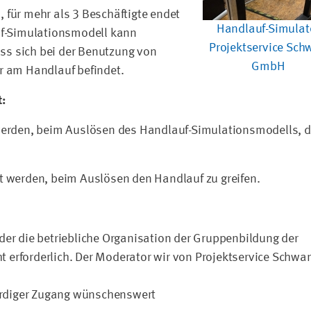
 für mehr als 3 Beschäftigte endet
Handlauf-Simulat
uf-Simulationsmodell kann
Projektservice Sch
ass sich bei der Benutzung von
GmbH
r am Handlauf befindet.
:
 werden, beim Auslösen des Handlauf-Simulationsmodells, 
t werden, beim Auslösen den Handlauf zu greifen.
der die betriebliche Organisation der Gruppenbildung der
cht erforderlich. Der Moderator wir von Projektservice Schwa
nerdiger Zugang wünschenswert