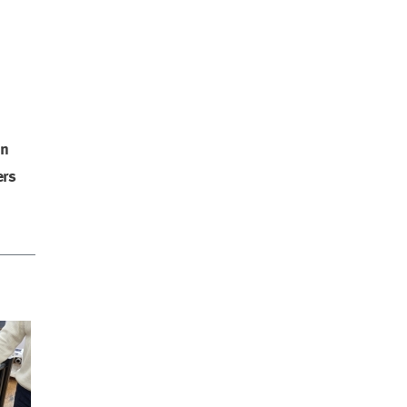
on
ers