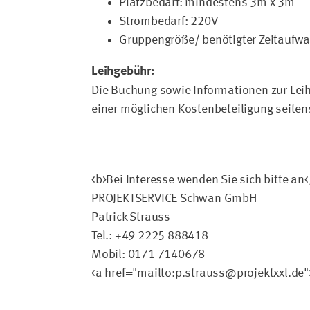
Platzbedarf: mindestens 3m x 3m
Strombedarf: 220V
Gruppengröße/ benötigter Zeitaufwa
Leihgebühr:
Die Buchung sowie Informationen zur Leihg
einer möglichen Kostenbeteiligung seite
<b>Bei Interesse wenden Sie sich bitte an<
PROJEKTSERVICE Schwan GmbH
Patrick Strauss
Tel.: +49 2225 888418
Mobil: 0171 7140678
<a href="mailto:p.strauss@projektxxl.de"