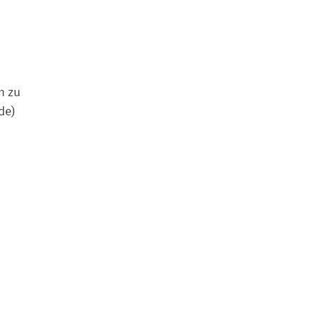
n zu
de)