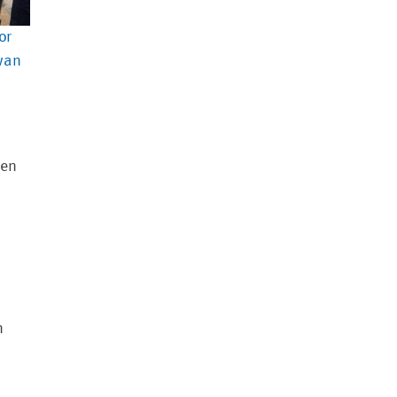
or
wan
den
n