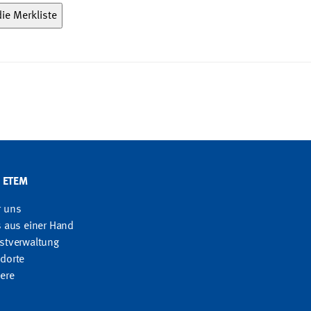
G ETEM
r uns
s aus einer Hand
stverwaltung
dorte
iere